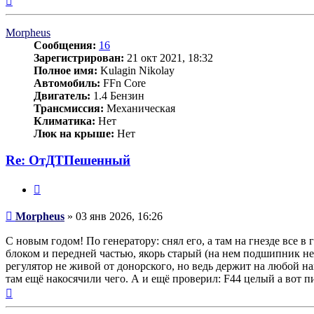
к
началу
Morpheus
Сообщения:
16
Зарегистрирован:
21 окт 2021, 18:32
Полное имя:
Kulagin Nikolay
Автомобиль:
FFn Core
Двигатель:
1.4 Бензин
Трансмиссия:
Механическая
Климатика:
Нет
Люк на крыше:
Нет
Re: ОтДТПешенный
Цитата
Сообщение
Morpheus
»
03 янв 2026, 16:26
С новым годом! По генератору: снял его, а там на гнезде все в
блоком и передней частью, якорь старый (на нем подшипник не
регулятор не живой от донорского, но ведь держит на любой н
там ещё накосячили чего. А и ещё проверил: F44 целый а вот пи
Вернуться
к