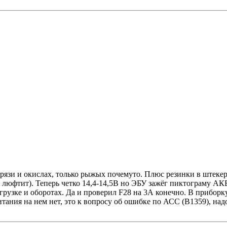
 грязи и окислах, только рыжых почемуто. Плюс резинки в штекер
 люфтит). Теперь четко 14,4-14,5В но ЭБУ зажёг пиктограму АКБ
агрузке и оборотах. Да и проверил F28 на 3А конечно. В прибор
тания на нем нет, это к вопросу об ошибке по АСС (В1359), надо