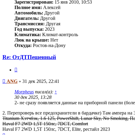
Зарегистрирован:
15 янв 2010, 10:53
Полное имя:
Алексей
Автомобиль:
Другой
Двигатель:
Другой
Трансмиссия:
Другая
Год выпуска:
2023
Климатика:
Климат-контроль
Люк на крыше:
Нет
Откуда:
Ростов-на-Дону
Re: ОтДТПешенный
Цитата
Сообщение
ANG
»
31 дек 2025, 22:41
Morpheus
писал(а):
↑
30 дек 2025, 13:28
2- не сразу появляется данные на приборной панели (бол
2. Перепроверь все предохранители в бардачке) Там ампера на 3 
Titanium Хэтчбэк, 1.6 125, PowerShift, Lunar Sky, No Smoking,
Haval F7 2WD 1,5T 150лс, 7DCT, Comfort
Haval F7 2WD 1,5T 150лс, 7DCT, Elite, рестайл 2023
Вернуться