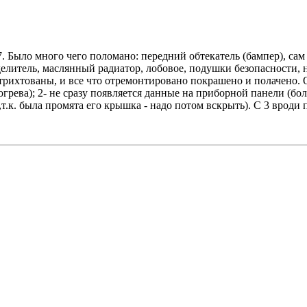
 Было много чего поломано: передний обтекатель (бампер), сам б
делитель, маслянный радиатор, лобовое, подушки безопасности,
ихтованы, и все что отремонтировано покрашено и полачено. О
грева); 2- не сразу появляется данные на приборной панели (бол
 ,т.к. была промята его крышка - надо потом вскрыть). С 3 врод