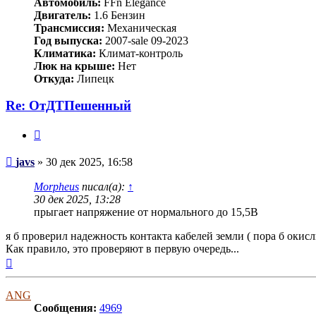
Автомобиль:
FFn Elegance
Двигатель:
1.6 Бензин
Трансмиссия:
Механическая
Год выпуска:
2007-sale 09-2023
Климатика:
Климат-контроль
Люк на крыше:
Нет
Откуда:
Липецк
Re: ОтДТПешенный
Цитата
Сообщение
javs
»
30 дек 2025, 16:58
Morpheus
писал(а):
↑
30 дек 2025, 13:28
прыгает напряжение от нормального до 15,5В
я б проверил надежность контакта кабелей земли ( пора б окисл
Как правило, это проверяют в первую очередь...
Вернуться
к
началу
ANG
Сообщения:
4969