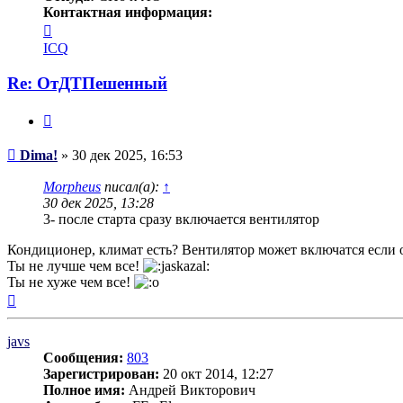
Контактная информация:
Контактная
информация
ICQ
пользователя
Dima!
Re: ОтДТПешенный
Цитата
Сообщение
Dima!
»
30 дек 2025, 16:53
Morpheus
писал(а):
↑
30 дек 2025, 13:28
3- после старта сразу включается вентилятор
Кондиционер, климат есть? Вентилятор может включатся если 
Ты не лучше чем все!
Ты не хуже чем все!
Вернуться
к
началу
javs
Сообщения:
803
Зарегистрирован:
20 окт 2014, 12:27
Полное имя:
Андрей Викторович