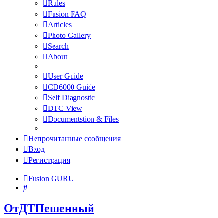
Rules
Fusion FAQ
Articles
Photo Gallery
Search
About
User Guide
CD6000 Guide
Self Diagnostic
DTC View
Documentstion & Files
Непрочитанные сообщения
Вход
Регистрация
Fusion GURU
Поиск
ОтДТПешенный