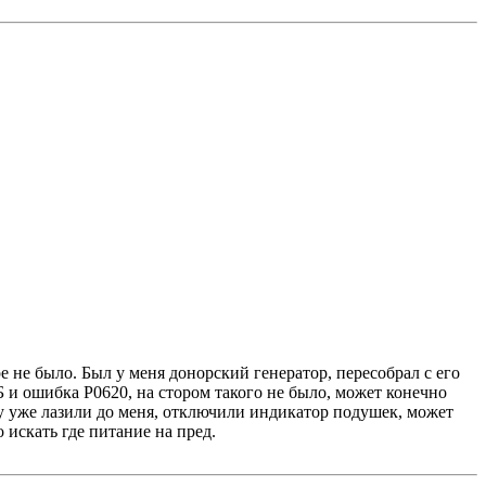
е не было. Был у меня донорский генератор, пересобрал с его
 и ошибка Р0620, на стором такого не было, может конечно
ку уже лазили до меня, отключили индикатор подушек, может
 искать где питание на пред.