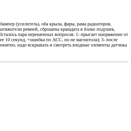
ампер (усилитель), оба крыла, фары, рама радиаторов,
 натяжители ремней, сброшена крашдата в блоке подушек,
сталось пара нерешенных вопросов: 1- прыгает напряжение от
ее 10 секунд, +ошибка по АСС, но не магнитола); 3- после
и понятно, надо вскрывать и смотреть входные элементы датчика