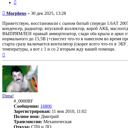
Цитата
Сообщение
Morpheus
»
30 дек 2025, 13:28
Приветствую, восстановили с сыном битый спереди 1.6АТ 2007.
конденсер, радиатор, впускной коллектор, короб АКБ, маслоот
ВЫПРЯМЛЕН правый аммортизатор, сзади оба крыла и арки отр
нормального до 15,5В (+свистит что-то в навесном во время про
старта сразу включается вентилятор (скорее всего что-то в ЭБУ
температуры, а вот с 1 и со 2 вторым жду вашей помощи.
Вернуться
к
началу
Dima!
#_0000BF
Сообщения:
16806
Зарегистрирован:
11 янв 2010, 11:02
Полное имя:
Дмитрий
Трансмиссия:
Механическая
Откуда:
СПб и ЛО