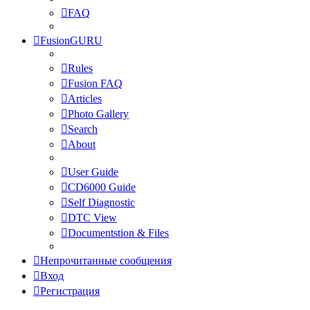
FAQ
FusionGURU
Rules
Fusion FAQ
Articles
Photo Gallery
Search
About
User Guide
CD6000 Guide
Self Diagnostic
DTC View
Documentstion & Files
Непрочитанные сообщения
Вход
Регистрация