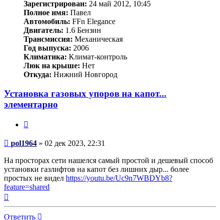
Зарегистрирован:
24 май 2012, 10:45
Полное имя:
Павел
Автомобиль:
FFn Elegance
Двигатель:
1.6 Бензин
Трансмиссия:
Механическая
Год выпуска:
2006
Климатика:
Климат-контроль
Люк на крыше:
Нет
Откуда:
Нижний Новгород
Установка газовых упоров на капот...
элементарно
Цитата
Сообщение
pol1964
»
02 дек 2023, 22:31
На просторах сети нашелся самый простой и дешевый способ
установки газлифтов на капот без лишних дыр... более
простых не видел
https://youtu.be/Uc9n7WBDYb8?
feature=shared
Вернуться
к
началу
Ответить