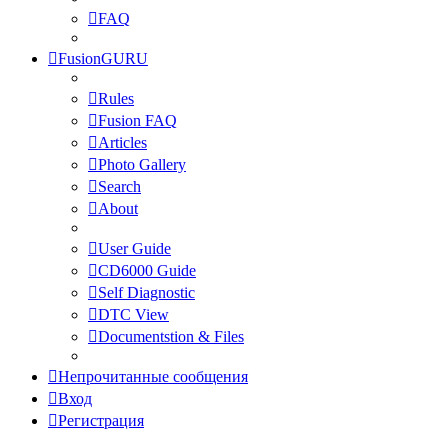
FAQ
FusionGURU
Rules
Fusion FAQ
Articles
Photo Gallery
Search
About
User Guide
CD6000 Guide
Self Diagnostic
DTC View
Documentstion & Files
Непрочитанные сообщения
Вход
Регистрация