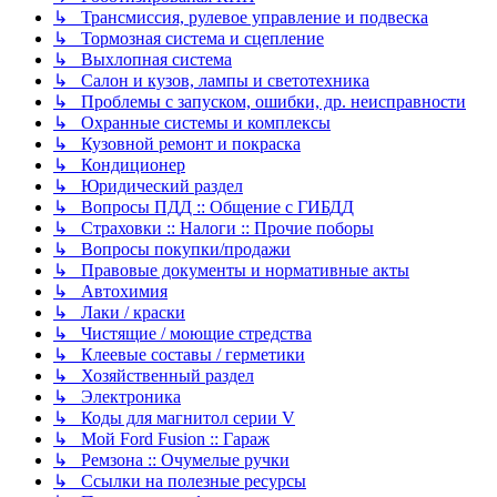
↳ Трансмиссия, рулевое управление и подвеска
↳ Тормозная система и сцепление
↳ Выхлопная система
↳ Салон и кузов, лампы и светотехника
↳ Проблемы с запуском, ошибки, др. неисправности
↳ Охранные системы и комплексы
↳ Кузовной ремонт и покраска
↳ Кондиционер
↳ Юридический раздел
↳ Вопросы ПДД :: Общение с ГИБДД
↳ Страховки :: Налоги :: Прочие поборы
↳ Вопросы покупки/продажи
↳ Правовые документы и нормативные акты
↳ Автохимия
↳ Лаки / краски
↳ Чистящие / моющие стредства
↳ Клеевые составы / герметики
↳ Хозяйственный раздел
↳ Электроника
↳ Коды для магнитол серии V
↳ Мой Ford Fusion :: Гараж
↳ Ремзона :: Очумелые ручки
↳ Ссылки на полезные ресурсы