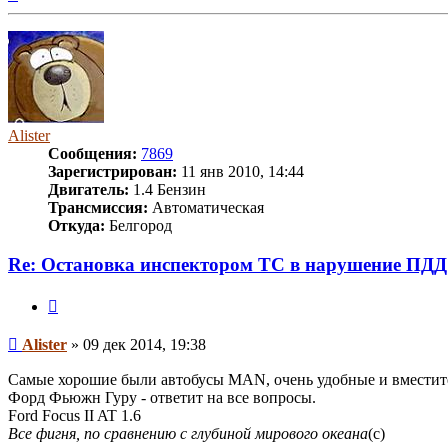
к
началу
Alister
Сообщения:
7869
Зарегистрирован:
11 янв 2010, 14:44
Двигатель:
1.4 Бензин
Трансмиссия:
Автоматическая
Откуда:
Белгород
Re: Остановка инспектором ТС в нарушение ПДД
Цитата
Сообщение
Alister
»
09 дек 2014, 19:38
Самые хорошие были автобусы MAN, очень удобные и вместит
Форд Фьюжн Гуру - ответит на все вопросы.
Ford Focus II AT 1.6
Все фигня, по сравнению с глубиной мирового океана
(с)