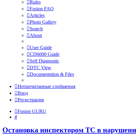
Rules
Fusion FAQ
Articles
Photo Gallery
Search
About
User Guide
CD6000 Guide
Self Diagnostic
DTC View
Documentstion & Files
Непрочитанные сообщения
Вход
Регистрация
Fusion GURU
Поиск
Остановка инспектором ТС в нарушен