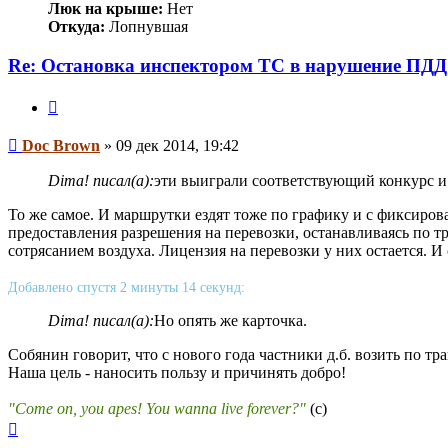
Люк на крыше:
Нет
Откуда:
Лопнувшая
Re: Остановка инспектором ТС в нарушение ПДД
Цитата
Сообщение
Doc Brown
»
09 дек 2014, 19:42
Dima! писал(а):
эти выиграли соответствующий конкурс и
То же самое. И маршрутки ездят тоже по графику и с фиксир
предоставления разрешения на перевозки, останавливаясь по т
сотрясанием воздуха. Лицензия на перевозки у них остается.
Добавлено спустя 2 минуты 14 секунд:
Dima! писал(а):
Но опять же карточка.
Собянин говорит, что с нового года частники д.б. возить по т
Наша цель - наносить пользу и причинять добро!
"Come on, you apes! You wanna live forever?"
(c)
Вернуться
к