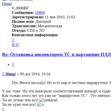
Dima!
#_0000BF
Сообщения:
16806
Зарегистрирован:
11 янв 2010, 11:02
Полное имя:
Дмитрий
Трансмиссия:
Механическая
Откуда:
СПб и ЛО
Контактная информация:
Контактная
информация
ICQ
пользователя
Dima!
Re: Остановка инспектором ТС в нарушение ПДД
Цитата
Сообщение
Dima!
»
09 дек 2014, 19:34
Doc Brown писал(а):
Но есть еще и частные маршрутные Т
У нас тоже. Но эти выиграли соответствующий конкурс и ездя
Как только этого нет это уже не "маршрутное ТС" . Тут именно
Ты не лучше чем все!
Ты не хуже чем все!
Вернуться