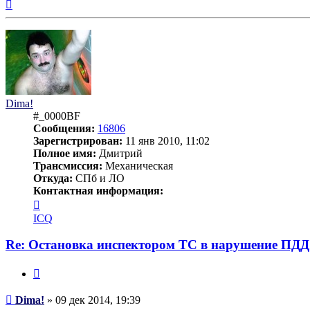
Вернуться
к
началу
Dima!
#_0000BF
Сообщения:
16806
Зарегистрирован:
11 янв 2010, 11:02
Полное имя:
Дмитрий
Трансмиссия:
Механическая
Откуда:
СПб и ЛО
Контактная информация:
Контактная
информация
ICQ
пользователя
Dima!
Re: Остановка инспектором ТС в нарушение ПДД
Цитата
Сообщение
Dima!
»
09 дек 2014, 19:39