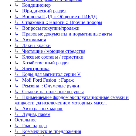
↳ Кондиционер
↳ Юридический раздел
↳ Вопросы ПДД :: Общение с ГИБДД
↳ Страховки :: Налоги :: Прочие поборы
↳ Вопросы покупки/продажи
↳ Правовые документы и нормативные акты
↳ Автохимия
↳ Лаки / краски
↳ Чистящие / моющие стредства
↳ Клеевые составы / герметики
↳ Хозяйственный раздел
↳ Электроника
↳ Коды для магнитол серии V
↳ Мой Ford Fusion :: Гараж
↳ Ремзона :: Очумелые ручки
↳ Ссылки на полезные ресурсы
↳ Применяемые фордом эксплуатационные смазки и
жидкости ,за исключением моторных масел.
↳ Авто разных марок
↳ Лудим, паяем
Остальное
↳ Глас народа
↳ Коммерческие предложения