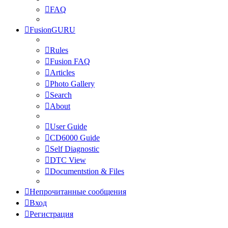
FAQ
FusionGURU
Rules
Fusion FAQ
Articles
Photo Gallery
Search
About
User Guide
CD6000 Guide
Self Diagnostic
DTC View
Documentstion & Files
Непрочитанные сообщения
Вход
Регистрация