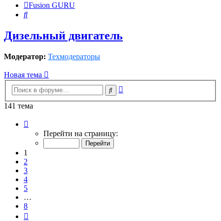
Fusion GURU
Поиск
Дизельный двигатель
Модератор:
Техмодераторы
Новая тема
Расширенный
Поиск
поиск
141 тема
Страница
1
Перейти на страницу:
из
8
1
2
3
4
5
…
8
След.