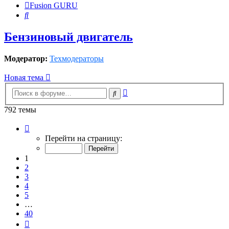
Fusion GURU
Поиск
Бензиновый двигатель
Модератор:
Техмодераторы
Новая тема
Расширенный
Поиск
поиск
792 темы
Страница
1
Перейти на страницу:
из
40
1
2
3
4
5
…
40
След.