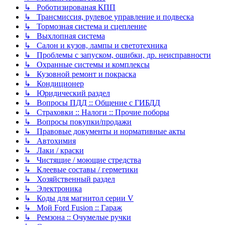
↳ Роботизированая КПП
↳ Трансмиссия, рулевое управление и подвеска
↳ Тормозная система и сцепление
↳ Выхлопная система
↳ Салон и кузов, лампы и светотехника
↳ Проблемы с запуском, ошибки, др. неисправности
↳ Охранные системы и комплексы
↳ Кузовной ремонт и покраска
↳ Кондиционер
↳ Юридический раздел
↳ Вопросы ПДД :: Общение с ГИБДД
↳ Страховки :: Налоги :: Прочие поборы
↳ Вопросы покупки/продажи
↳ Правовые документы и нормативные акты
↳ Автохимия
↳ Лаки / краски
↳ Чистящие / моющие стредства
↳ Клеевые составы / герметики
↳ Хозяйственный раздел
↳ Электроника
↳ Коды для магнитол серии V
↳ Мой Ford Fusion :: Гараж
↳ Ремзона :: Очумелые ручки