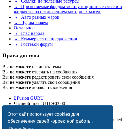
↳ Ссылки на полезные ресурсы
↳ Применяемые фордом эксплуатационные смазки и
жидкости ,за исключением моторных масел.
↳ Авто разных марок
↳ Лудим, паяем
Остальное
↳ Глас народа
↳ Коммерческие предложения
↳ Гостевой форум
Права доступа
Вы
не можете
начинать темы
Вы
не можете
отвечать на сообщения
Вы
не можете
редактировать свои сообщения
Вы
не можете
удалять свои сообщения
Вы
не можете
добавлять вложения
Fusion GURU
Часовой пояс:
UTC+03:00
Удалить cookies
Этот сайт использует cookies для
Создано на основе
phpBB
® Forum Software © phpBB Limited
обеспечения своей корректной работы.
Подробнее