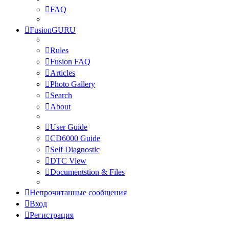
FAQ
FusionGURU
Rules
Fusion FAQ
Articles
Photo Gallery
Search
About
User Guide
CD6000 Guide
Self Diagnostic
DTC View
Documentstion & Files
Непрочитанные сообщения
Вход
Регистрация