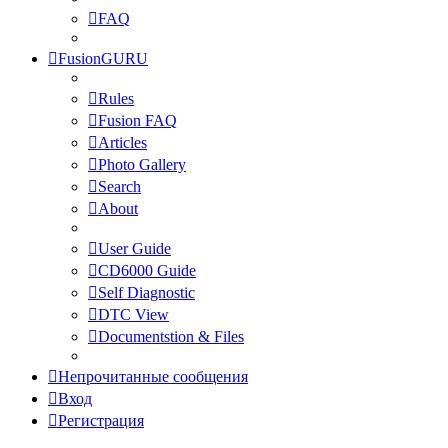
FAQ
FusionGURU
Rules
Fusion FAQ
Articles
Photo Gallery
Search
About
User Guide
CD6000 Guide
Self Diagnostic
DTC View
Documentstion & Files
Непрочитанные сообщения
Вход
Регистрация