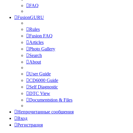
FAQ
FusionGURU
Rules
Fusion FAQ
Articles
Photo Gallery
Search
About
User Guide
CD6000 Guide
Self Diagnostic
DTC View
Documentstion & Files
Непрочитанные сообщения
Вход
Регистрация