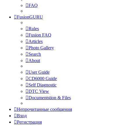
FAQ
FusionGURU
Rules
Fusion FAQ
Articles
Photo Gallery
Search
About
User Guide
CD6000 Guide
Self Diagnostic
DTC View
Documentstion & Files
Непрочитанные сообщения
Вход
Регистрация