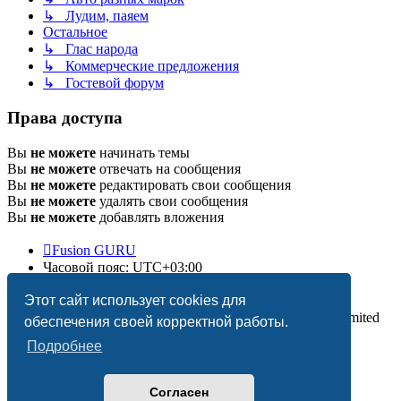
↳ Лудим, паяем
Остальное
↳ Глас народа
↳ Коммерческие предложения
↳ Гостевой форум
Права доступа
Вы
не можете
начинать темы
Вы
не можете
отвечать на сообщения
Вы
не можете
редактировать свои сообщения
Вы
не можете
удалять свои сообщения
Вы
не можете
добавлять вложения
Fusion GURU
Часовой пояс:
UTC+03:00
Удалить cookies
Этот сайт использует cookies для
Создано на основе
phpBB
® Forum Software © phpBB Limited
обеспечения своей корректной работы.
Подробнее
Согласен