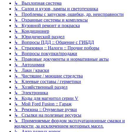
↳ Выхлопная система
↳ Салон и кузов, лампы и светотехника
↳ Проблемы с запуском, ошибки, др. неисправности
↳ Охранные системы и комплексы
↳ Кузовной ремонт и покраска
↳ Кондиционер
↳ Юридический раздел
↳ Вопросы ПДД :: Общение с ГИБДД
↳ Страховки :: Налоги :: Прочие поборы
↳ Вопросы покупки/продажи
↳ Правовые документы и нормативные акты
↳ Автохимия
↳ Лаки / краски
↳ Чистящие / моющие стредства
↳ Клеевые составы / герметики
↳ Хозяйственный раздел
↳ Электроника
↳ Коды для магнитол серии V
↳ Мой Ford Fusion :: Гараж
↳ Ремзона :: Очумелые ручки
↳ Ссылки на полезные ресурсы
↳ Применяемые фордом эксплуатационные смазки и
жидкости ,за исключением моторных масел.
↳ Авто разных марок