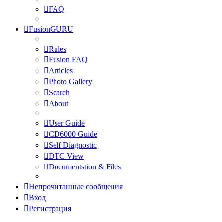
FAQ
FusionGURU
Rules
Fusion FAQ
Articles
Photo Gallery
Search
About
User Guide
CD6000 Guide
Self Diagnostic
DTC View
Documentstion & Files
Непрочитанные сообщения
Вход
Регистрация