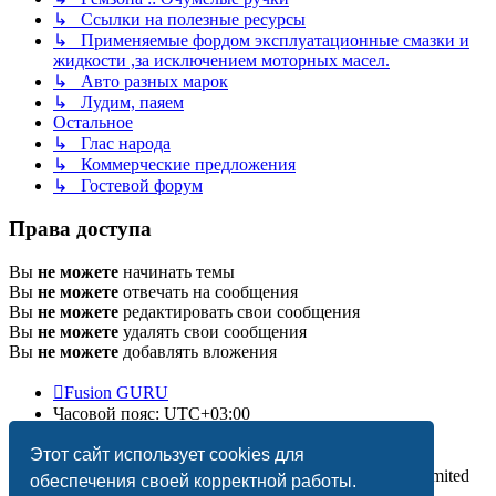
↳ Ссылки на полезные ресурсы
↳ Применяемые фордом эксплуатационные смазки и
жидкости ,за исключением моторных масел.
↳ Авто разных марок
↳ Лудим, паяем
Остальное
↳ Глас народа
↳ Коммерческие предложения
↳ Гостевой форум
Права доступа
Вы
не можете
начинать темы
Вы
не можете
отвечать на сообщения
Вы
не можете
редактировать свои сообщения
Вы
не можете
удалять свои сообщения
Вы
не можете
добавлять вложения
Fusion GURU
Часовой пояс:
UTC+03:00
Удалить cookies
Этот сайт использует cookies для
Создано на основе
phpBB
® Forum Software © phpBB Limited
обеспечения своей корректной работы.