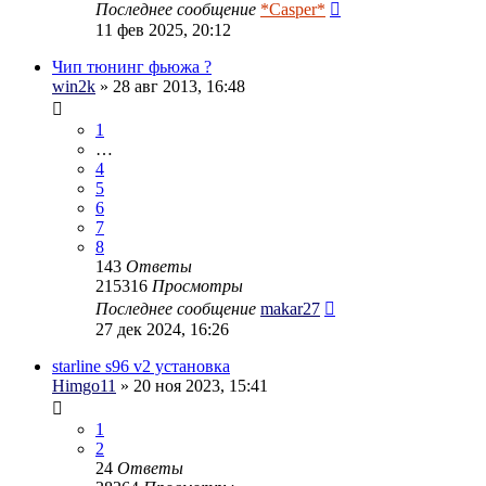
Последнее сообщение
*Casper*
11 фев 2025, 20:12
Чип тюнинг фьюжа ?
win2k
» 28 авг 2013, 16:48
1
…
4
5
6
7
8
143
Ответы
215316
Просмотры
Последнее сообщение
makar27
27 дек 2024, 16:26
starline s96 v2 установка
Himgo11
» 20 ноя 2023, 15:41
1
2
24
Ответы