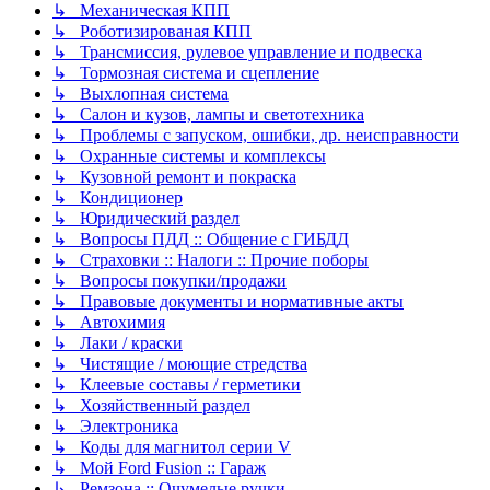
↳ Механическая КПП
↳ Роботизированая КПП
↳ Трансмиссия, рулевое управление и подвеска
↳ Тормозная система и сцепление
↳ Выхлопная система
↳ Салон и кузов, лампы и светотехника
↳ Проблемы с запуском, ошибки, др. неисправности
↳ Охранные системы и комплексы
↳ Кузовной ремонт и покраска
↳ Кондиционер
↳ Юридический раздел
↳ Вопросы ПДД :: Общение с ГИБДД
↳ Страховки :: Налоги :: Прочие поборы
↳ Вопросы покупки/продажи
↳ Правовые документы и нормативные акты
↳ Автохимия
↳ Лаки / краски
↳ Чистящие / моющие стредства
↳ Клеевые составы / герметики
↳ Хозяйственный раздел
↳ Электроника
↳ Коды для магнитол серии V
↳ Мой Ford Fusion :: Гараж
↳ Ремзона :: Очумелые ручки