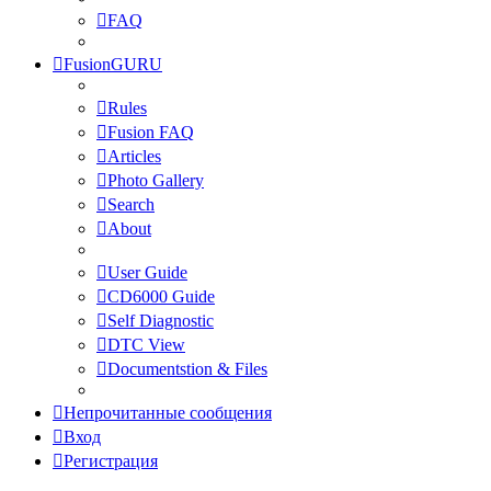
FAQ
FusionGURU
Rules
Fusion FAQ
Articles
Photo Gallery
Search
About
User Guide
CD6000 Guide
Self Diagnostic
DTC View
Documentstion & Files
Непрочитанные сообщения
Вход
Регистрация