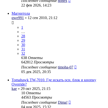
Последнее сообщение
nonex
22 фев 2026, 14:23
Магнитола
qwe991
» 12 сен 2010, 21:12
1
…
28
29
30
31
32
638
Ответы
642812
Просмотры
Последнее сообщение
timoha-07
05 дек 2025, 20:35
Tomahawk TW-7010. Где искать осн. блок и кнопку
Override?
kae
» 29 окт 2025, 21:15
10
Ответы
44563
Просмотры
Последнее сообщение
Dima!
04 ноя 2025, 15:32