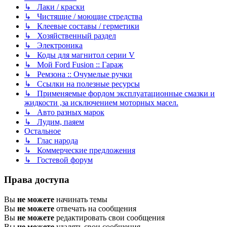
↳ Лаки / краски
↳ Чистящие / моющие стредства
↳ Клеевые составы / герметики
↳ Хозяйственный раздел
↳ Электроника
↳ Коды для магнитол серии V
↳ Мой Ford Fusion :: Гараж
↳ Ремзона :: Очумелые ручки
↳ Ссылки на полезные ресурсы
↳ Применяемые фордом эксплуатационные смазки и
жидкости ,за исключением моторных масел.
↳ Авто разных марок
↳ Лудим, паяем
Остальное
↳ Глас народа
↳ Коммерческие предложения
↳ Гостевой форум
Права доступа
Вы
не можете
начинать темы
Вы
не можете
отвечать на сообщения
Вы
не можете
редактировать свои сообщения
Вы
не можете
удалять свои сообщения