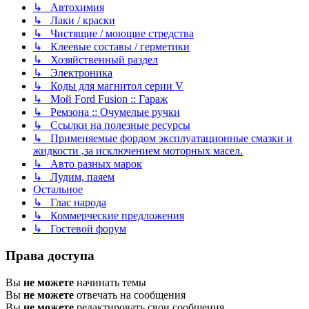
↳ Автохимия
↳ Лаки / краски
↳ Чистящие / моющие стредства
↳ Клеевые составы / герметики
↳ Хозяйственный раздел
↳ Электроника
↳ Коды для магнитол серии V
↳ Мой Ford Fusion :: Гараж
↳ Ремзона :: Очумелые ручки
↳ Ссылки на полезные ресурсы
↳ Применяемые фордом эксплуатационные смазки и
жидкости ,за исключением моторных масел.
↳ Авто разных марок
↳ Лудим, паяем
Остальное
↳ Глас народа
↳ Коммерческие предложения
↳ Гостевой форум
Права доступа
Вы
не можете
начинать темы
Вы
не можете
отвечать на сообщения
Вы
не можете
редактировать свои сообщения