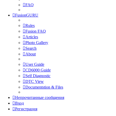
FAQ
FusionGURU
Rules
Fusion FAQ
Articles
Photo Gallery
Search
About
User Guide
CD6000 Guide
Self Diagnostic
DTC View
Documentstion & Files
Непрочитанные сообщения
Вход
Регистрация