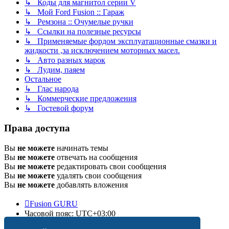
↳ Коды для магнитол серии V
↳ Мой Ford Fusion :: Гараж
↳ Ремзона :: Очумелые ручки
↳ Ссылки на полезные ресурсы
↳ Применяемые фордом эксплуатационные смазки и
жидкости ,за исключением моторных масел.
↳ Авто разных марок
↳ Лудим, паяем
Остальное
↳ Глас народа
↳ Коммерческие предложения
↳ Гостевой форум
Права доступа
Вы
не можете
начинать темы
Вы
не можете
отвечать на сообщения
Вы
не можете
редактировать свои сообщения
Вы
не можете
удалять свои сообщения
Вы
не можете
добавлять вложения
Fusion GURU
Часовой пояс:
UTC+03:00
Удалить cookies