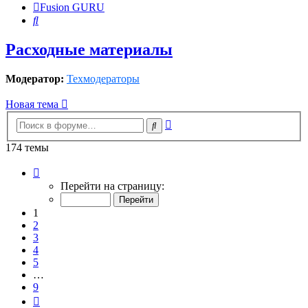
Fusion GURU
Поиск
Расходные материалы
Модератор:
Техмодераторы
Новая тема
Расширенный
Поиск
поиск
174 темы
Страница
1
Перейти на страницу:
из
9
1
2
3
4
5
…
9
След.