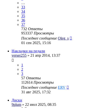
…
33
34
35
36
37
732
Ответы
953337
Просмотры
Последнее сообщение
Oleg_s
01 сен 2025, 15:16
Накладки на педали
verser255
» 21 апр 2014, 13:37
1
2
3
57
Ответы
112614
Просмотры
Последнее сообщение
ERV
31 авг 2025, 17:32
Диски
9plum
» 22 июл 2025, 08:35