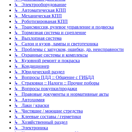
↳ Электрооборудование
↳ Автоматическая КПП
↳ Механическая КПП
↳ Роботизированая КПП
↳ Трансмиссия, рулевое управление и подвеска
↳ Тормозная система и сцепление
↳ Выхлопная система
↳ Салон и кузов, лампы и светотехника
↳ Проблемы с запуском, ошибки, др. неисправности
↳ Охранные системы и комплексы
↳ Кузовной ремонт и покраска
↳ Кондиционер
↳ Юридический раздел
↳ Вопросы ПДД :: Общение с ГИБДД
↳ Страховки :: Налоги :: Прочие поборы
↳ Вопросы покупки/продажи
↳ Правовые документы и нормативные акты
↳ Автохимия
↳ Лаки / краски
↳ Чистящие / моющие стредства
↳ Клеевые составы / герметики
↳ Хозяйственный раздел
↳ Электроника