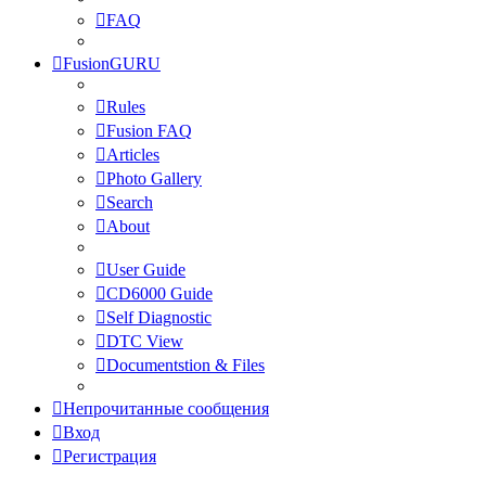
FAQ
FusionGURU
Rules
Fusion FAQ
Articles
Photo Gallery
Search
About
User Guide
CD6000 Guide
Self Diagnostic
DTC View
Documentstion & Files
Непрочитанные сообщения
Вход
Регистрация