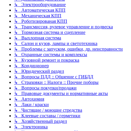
↳ Электрооборудование
↳ Автоматическая КПП
↳ Механическая КПП
↳ Роботизированая КПП
↳ Трансмиссия, рулевое управление и подвеска
↳ Тормозная система и сцепление
↳ Выхлопная система
↳ Салон и кузов, лампы и светотехника
↳ Проблемы с запуском, ошибки, др. неисправности
↳ Охранные системы и комплексы
↳ Кузовной ремонт и покраска
↳ Кондиционер
↳ Юридический раздел
↳ Вопросы ПДД :: Общение с ГИБДД
↳ Страховки :: Налоги :: Прочие поборы
↳ Вопросы покупки/продажи
↳ Правовые документы и нормативные акты
↳ Автохимия
↳ Лаки / краски
↳ Чистящие / моющие стредства
↳ Клеевые составы / герметики
↳ Хозяйственный раздел
↳ Электроника