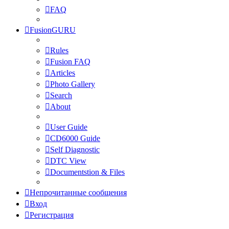
FAQ
FusionGURU
Rules
Fusion FAQ
Articles
Photo Gallery
Search
About
User Guide
CD6000 Guide
Self Diagnostic
DTC View
Documentstion & Files
Непрочитанные сообщения
Вход
Регистрация