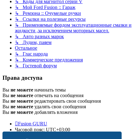
↳ Коды для магнитол серии V
↳ Мой Ford Fusion :: Гараж
↳ Ремзона :: Очумелые ручки
↳ Ссылки на полезные ресурсы
↳ Применяемые фордом эксплуатационные смазки и
жидкости ,за исключением моторных масел.
↳ Авто разных марок
↳ Лудим, паяем
Остальное
↳ Глас народа
↳ Коммерческие предложения
↳ Гостевой форум
Права доступа
Вы
не можете
начинать темы
Вы
не можете
отвечать на сообщения
Вы
не можете
редактировать свои сообщения
Вы
не можете
удалять свои сообщения
Вы
не можете
добавлять вложения
Fusion GURU
Часовой пояс:
UTC+03:00
Удалить cookies