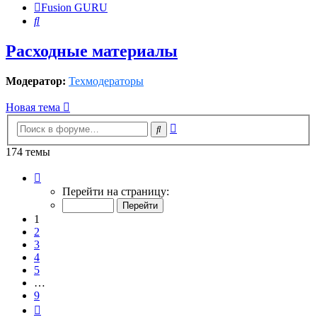
Fusion GURU
Поиск
Расходные материалы
Модератор:
Техмодераторы
Новая тема
Расширенный
Поиск
поиск
174 темы
Страница
1
Перейти на страницу:
из
9
1
2
3
4
5
…
9
След.