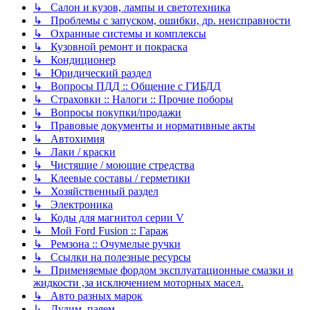
↳ Салон и кузов, лампы и светотехника
↳ Проблемы с запуском, ошибки, др. неисправности
↳ Охранные системы и комплексы
↳ Кузовной ремонт и покраска
↳ Кондиционер
↳ Юридический раздел
↳ Вопросы ПДД :: Общение с ГИБДД
↳ Страховки :: Налоги :: Прочие поборы
↳ Вопросы покупки/продажи
↳ Правовые документы и нормативные акты
↳ Автохимия
↳ Лаки / краски
↳ Чистящие / моющие стредства
↳ Клеевые составы / герметики
↳ Хозяйственный раздел
↳ Электроника
↳ Коды для магнитол серии V
↳ Мой Ford Fusion :: Гараж
↳ Ремзона :: Очумелые ручки
↳ Ссылки на полезные ресурсы
↳ Применяемые фордом эксплуатационные смазки и
жидкости ,за исключением моторных масел.
↳ Авто разных марок
↳ Лудим, паяем