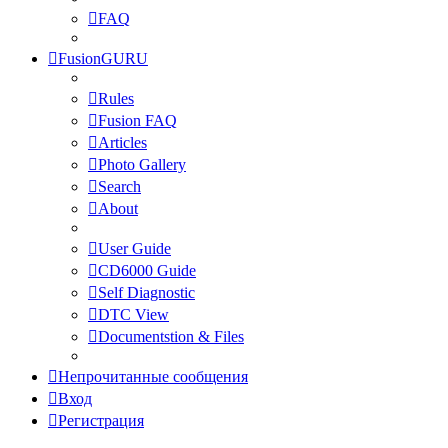
FAQ
FusionGURU
Rules
Fusion FAQ
Articles
Photo Gallery
Search
About
User Guide
CD6000 Guide
Self Diagnostic
DTC View
Documentstion & Files
Непрочитанные сообщения
Вход
Регистрация