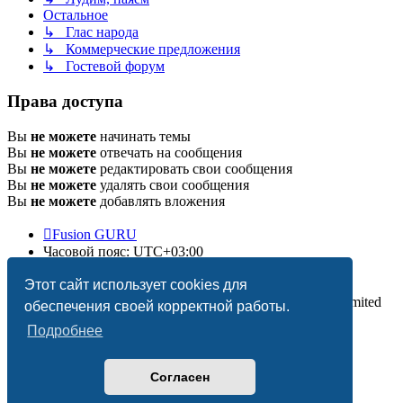
Остальное
↳ Глас народа
↳ Коммерческие предложения
↳ Гостевой форум
Права доступа
Вы
не можете
начинать темы
Вы
не можете
отвечать на сообщения
Вы
не можете
редактировать свои сообщения
Вы
не можете
удалять свои сообщения
Вы
не можете
добавлять вложения
Fusion GURU
Часовой пояс:
UTC+03:00
Удалить cookies
Этот сайт использует cookies для
Создано на основе
phpBB
® Forum Software © phpBB Limited
обеспечения своей корректной работы.
Подробнее
Согласен