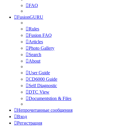
FAQ
FusionGURU
Rules
Fusion FAQ
Articles
Photo Gallery
Search
About
User Guide
CD6000 Guide
Self Diagnostic
DTC View
Documentstion & Files
Непрочитанные сообщения
Вход
Регистрация