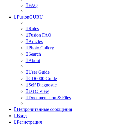
FAQ
FusionGURU
Rules
Fusion FAQ
Articles
Photo Gallery
Search
About
User Guide
CD6000 Guide
Self Diagnostic
DTC View
Documentstion & Files
Непрочитанные сообщения
Вход
Регистрация