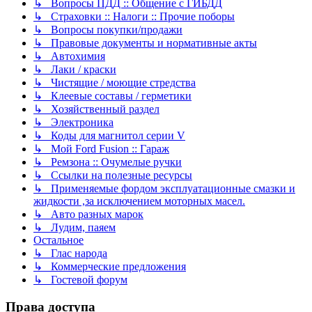
↳ Вопросы ПДД :: Общение с ГИБДД
↳ Страховки :: Налоги :: Прочие поборы
↳ Вопросы покупки/продажи
↳ Правовые документы и нормативные акты
↳ Автохимия
↳ Лаки / краски
↳ Чистящие / моющие стредства
↳ Клеевые составы / герметики
↳ Хозяйственный раздел
↳ Электроника
↳ Коды для магнитол серии V
↳ Мой Ford Fusion :: Гараж
↳ Ремзона :: Очумелые ручки
↳ Ссылки на полезные ресурсы
↳ Применяемые фордом эксплуатационные смазки и
жидкости ,за исключением моторных масел.
↳ Авто разных марок
↳ Лудим, паяем
Остальное
↳ Глас народа
↳ Коммерческие предложения
↳ Гостевой форум
Права доступа