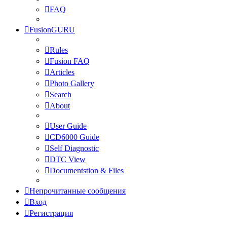
FAQ
FusionGURU
Rules
Fusion FAQ
Articles
Photo Gallery
Search
About
User Guide
CD6000 Guide
Self Diagnostic
DTC View
Documentstion & Files
Непрочитанные сообщения
Вход
Регистрация