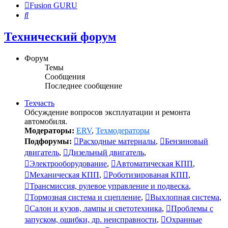
Fusion GURU
Поиск
Технический форум
Форум
Темы
Сообщения
Последнее сообщение
Техчасть
Обсуждение вопросов эксплуатации и ремонта
автомобиля.
Модераторы:
ERV
,
Техмодераторы
Подфорумы:
Расходные материалы
,
Бензиновый
двигатель
,
Дизельный двигатель
,
Электрооборудование
,
Автоматическая КПП
,
Механическая КПП
,
Роботизированая КПП
,
Трансмиссия, рулевое управление и подвеска
,
Тормозная система и сцепление
,
Выхлопная система
,
Салон и кузов, лампы и светотехника
,
Проблемы с
запуском, ошибки, др. неисправности
,
Охранные