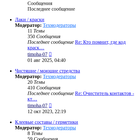
Сообщения
Последнее сообщение
Лаки / краски
Модератор:
Техмодераторы
11
Темы
350
Сообщения
Последнее сообщение
Re: Кто помнит, где код
краск…
Перейти
timoha-07
к
01 авг 2025, 04:40
последнему
сообщению
Чистящие / моющие стредства
Модератор:
Техмодераторы
20
Темы
410
Сообщения
Последнее сообщение
Re: Очиститель контактов -
кт…
Перейти
timoha-07
к
12 окт 2023, 22:19
последнему
сообщению
Клеевые составы / герметики
Модератор:
Техмодераторы
8
Темы
59
Сообщения