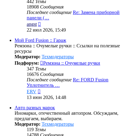
442
Темы
18908
Сообщения
Последнее сообщение
Re: Замена приборной
панели (…
Перейти
angst
к
22 июл 2026, 15:49
последнему
сообщению
Мой Ford Fusion :: Гараж
Ремзона :: Очумелые ручки :: Ссылки на полезные
ресурсы
Модератор:
Техмодераторы
Подфорум:
Ремзона :: Очумелые ручки
347
Темы
16676
Сообщения
Последнее сообщение
Re: FORD Fusion
Уплотнитель …
Перейти
ERV
к
13 июн 2026, 14:48
последнему
сообщению
Авто разных марок
Иномарки, отечественный автопром. Обсуждаем,
предлагаем, выбираем.
Модератор:
Техмодераторы
119
Темы
14788
Сообщения