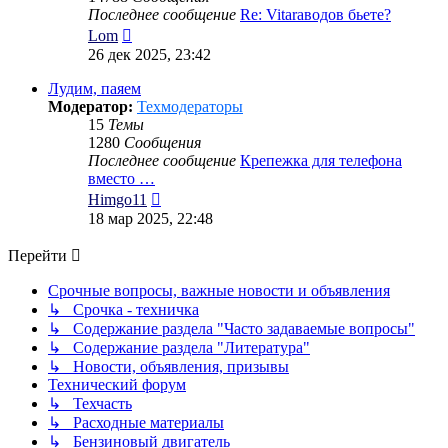
Последнее сообщение
Re: Vitaraводов бьете?
Перейти
Lom
к
26 дек 2025, 23:42
последнему
сообщению
Лудим, паяем
Модератор:
Техмодераторы
15
Темы
1280
Сообщения
Последнее сообщение
Крепежка для телефона
вместо …
Перейти
Himgo11
к
18 мар 2025, 22:48
последнему
сообщению
Перейти
Срочные вопросы, важные новости и объявления
↳ Срочка - техничка
↳ Содержание раздела "Часто задаваемые вопросы"
↳ Содержание раздела "Литература"
↳ Новости, объявления, призывы
Технический форум
↳ Техчасть
↳ Расходные материалы
↳ Бензиновый двигатель