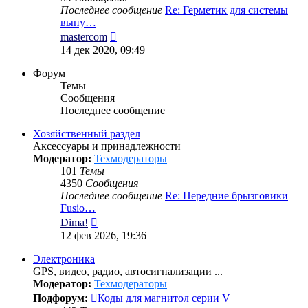
Последнее сообщение
Re: Герметик для системы
выпу…
Перейти
mastercom
к
14 дек 2020, 09:49
последнему
сообщению
Форум
Темы
Сообщения
Последнее сообщение
Хозяйственный раздел
Аксессуары и принадлежности
Модератор:
Техмодераторы
101
Темы
4350
Сообщения
Последнее сообщение
Re: Передние брызговики
Fusio…
Перейти
Dima!
к
12 фев 2026, 19:36
последнему
сообщению
Электроника
GPS, видео, радио, автосигнализации ...
Модератор:
Техмодераторы
Подфорум:
Коды для магнитол серии V