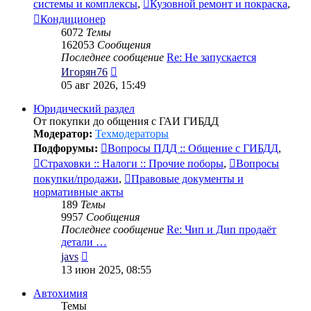
системы и комплексы
,
Кузовной ремонт и покраска
,
Кондиционер
6072
Темы
162053
Сообщения
Последнее сообщение
Re: Не запускается
Перейти
Игорян76
к
05 авг 2026, 15:49
последнему
сообщению
Юридический раздел
От покупки до общения с ГАИ ГИБДД
Модератор:
Техмодераторы
Подфорумы:
Вопросы ПДД :: Общение с ГИБДД
,
Страховки :: Налоги :: Прочие поборы
,
Вопросы
покупки/продажи
,
Правовые документы и
нормативные акты
189
Темы
9957
Сообщения
Последнее сообщение
Re: Чип и Дип продаёт
детали …
Перейти
javs
к
13 июн 2025, 08:55
последнему
сообщению
Автохимия
Темы