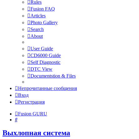
Rules
Fusion FAQ
Articles
Photo Gallery
Search
About
User Guide
CD6000 Guide
Self Diagnostic
DTC View
Documentstion & Files
Непрочитанные сообщения
Вход
Регистрация
Fusion GURU
Поиск
Выхлопная система