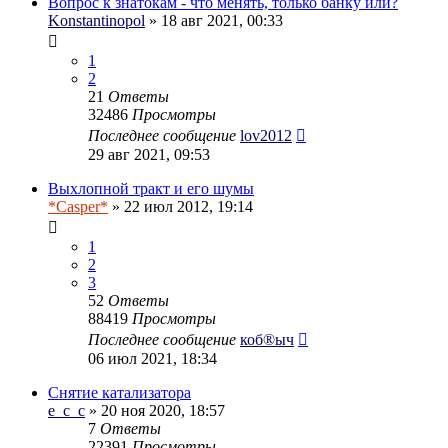
Вопрос к знатокам - что менять, только банку или?
Konstantinopol
» 18 авг 2021, 00:33
1
2
21
Ответы
32486
Просмотры
Последнее сообщение
lov2012
29 авг 2021, 09:53
Выхлопной тракт и его шумы
*Casper*
» 22 июл 2012, 19:14
1
2
3
52
Ответы
88419
Просмотры
Последнее сообщение
коб®ыч
06 июл 2021, 18:34
Снятие катализатора
e_c_c
» 20 ноя 2020, 18:57
7
Ответы
22391
Просмотры