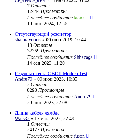
СергейСергей
» 14 июл 2022, 01:02
7
Ответы
12444
Просмотры
Последнее сообщение
laonista
10 июн 2024, 12:56
Отсутствующий резонатор
shamrayonok
» 06 июн 2019, 10:44
18
Ответы
32359
Просмотры
Последнее сообщение
Shhazaga
14 сен 2023, 11:20
Результат теста OBDII Mode 6 Test
Andru79
» 09 июн 2023, 10:35
2
Ответы
8298
Просмотры
Последнее сообщение
Andru79
29 июн 2023, 22:08
Длина кабеля лямбда
Wars32
» 13 июл 2022, 22:49
1
Ответы
24173
Просмотры
Последнее сообщение
fuson