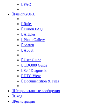
FAQ
FusionGURU
Rules
Fusion FAQ
Articles
Photo Gallery
Search
About
User Guide
CD6000 Guide
Self Diagnostic
DTC View
Documentstion & Files
Непрочитанные сообщения
Вход
Регистрация