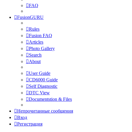
FAQ
FusionGURU
Rules
Fusion FAQ
Articles
Photo Gallery
Search
About
User Guide
CD6000 Guide
Self Diagnostic
DTC View
Documentstion & Files
Непрочитанные сообщения
Вход
Регистрация