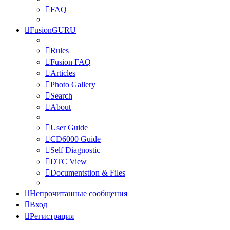
FAQ
FusionGURU
Rules
Fusion FAQ
Articles
Photo Gallery
Search
About
User Guide
CD6000 Guide
Self Diagnostic
DTC View
Documentstion & Files
Непрочитанные сообщения
Вход
Регистрация