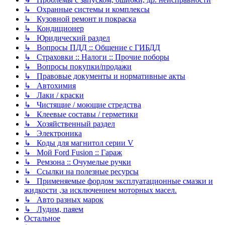
↳ Охранные системы и комплексы
↳ Кузовной ремонт и покраска
↳ Кондиционер
↳ Юридический раздел
↳ Вопросы ПДД :: Общение с ГИБДД
↳ Страховки :: Налоги :: Прочие поборы
↳ Вопросы покупки/продажи
↳ Правовые документы и нормативные акты
↳ Автохимия
↳ Лаки / краски
↳ Чистящие / моющие стредства
↳ Клеевые составы / герметики
↳ Хозяйственный раздел
↳ Электроника
↳ Коды для магнитол серии V
↳ Мой Ford Fusion :: Гараж
↳ Ремзона :: Очумелые ручки
↳ Ссылки на полезные ресурсы
↳ Применяемые фордом эксплуатационные смазки и
жидкости ,за исключением моторных масел.
↳ Авто разных марок
↳ Лудим, паяем
Остальное