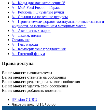
↳ Коды для магнитол серии V
↳ Мой Ford Fusion :: Гараж
↳ Ремзона :: Очумелые ручки
↳ Ссылки на полезные ресурсы
↳ Применяемые фордом эксплуатационные смазки и
жидкости ,за исключением моторных масел.
↳ Авто разных марок
↳ Лудим, паяем
Остальное
↳ Глас народа
↳ Коммерческие предложения
↳ Гостевой форум
Права доступа
Вы
не можете
начинать темы
Вы
не можете
отвечать на сообщения
Вы
не можете
редактировать свои сообщения
Вы
не можете
удалять свои сообщения
Вы
не можете
добавлять вложения
Fusion GURU
Часовой пояс:
UTC+03:00
Удалить cookies