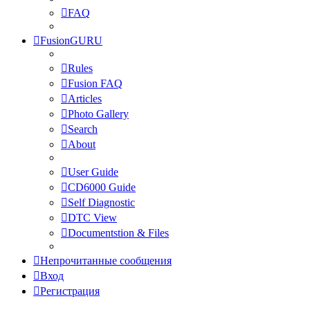
FAQ
FusionGURU
Rules
Fusion FAQ
Articles
Photo Gallery
Search
About
User Guide
CD6000 Guide
Self Diagnostic
DTC View
Documentstion & Files
Непрочитанные сообщения
Вход
Регистрация