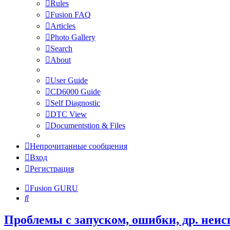
Rules
Fusion FAQ
Articles
Photo Gallery
Search
About
User Guide
CD6000 Guide
Self Diagnostic
DTC View
Documentstion & Files
Непрочитанные сообщения
Вход
Регистрация
Fusion GURU
Поиск
Проблемы с запуском, ошибки, др. неи