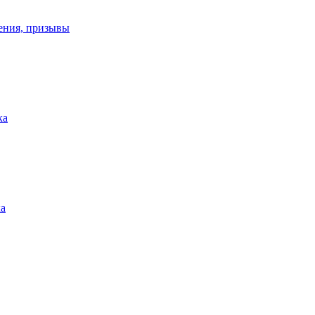
ения, призывы
ка
ка