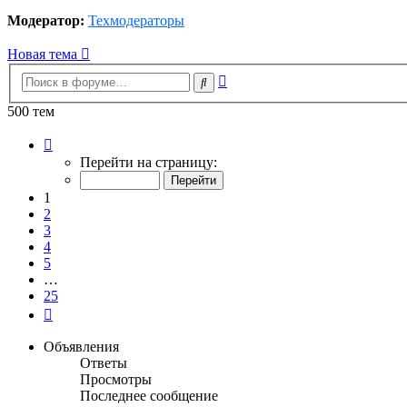
Модератор:
Техмодераторы
Новая тема
Расширенный
Поиск
поиск
500 тем
Страница
1
Перейти на страницу:
из
25
1
2
3
4
5
…
25
След.
Объявления
Ответы
Просмотры
Последнее сообщение