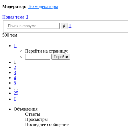
Модератор:
Техмодераторы
Новая тема
Расширенный
Поиск
поиск
500 тем
Страница
1
Перейти на страницу:
из
25
1
2
3
4
5
…
25
След.
Объявления
Ответы
Просмотры
Последнее сообщение