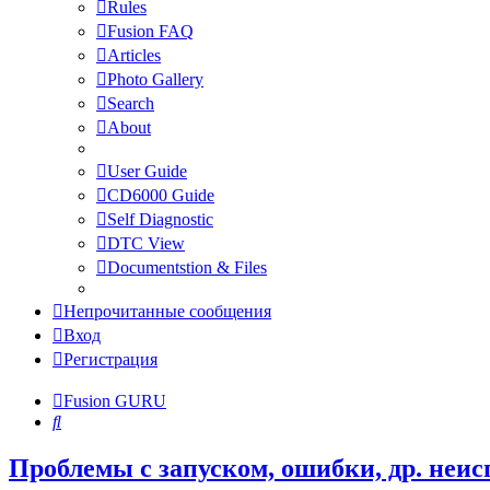
Rules
Fusion FAQ
Articles
Photo Gallery
Search
About
User Guide
CD6000 Guide
Self Diagnostic
DTC View
Documentstion & Files
Непрочитанные сообщения
Вход
Регистрация
Fusion GURU
Поиск
Проблемы с запуском, ошибки, др. неи