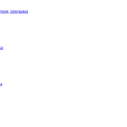
ения, призывы
ка
ка