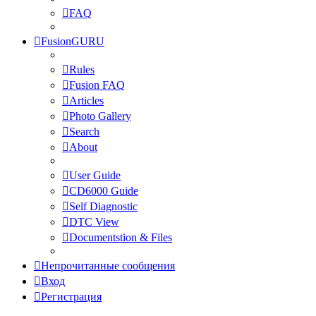
FAQ
FusionGURU
Rules
Fusion FAQ
Articles
Photo Gallery
Search
About
User Guide
CD6000 Guide
Self Diagnostic
DTC View
Documentstion & Files
Непрочитанные сообщения
Вход
Регистрация