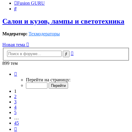
Fusion GURU
Поиск
Салон и кузов, лампы и светотехника
Модератор:
Техмодераторы
Новая тема
Расширенный
Поиск
поиск
899 тем
Страница
1
Перейти на страницу:
из
45
1
2
3
4
5
…
45
След.