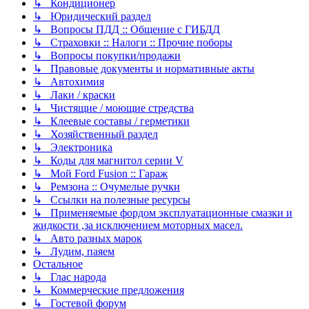
↳ Кондиционер
↳ Юридический раздел
↳ Вопросы ПДД :: Общение с ГИБДД
↳ Страховки :: Налоги :: Прочие поборы
↳ Вопросы покупки/продажи
↳ Правовые документы и нормативные акты
↳ Автохимия
↳ Лаки / краски
↳ Чистящие / моющие стредства
↳ Клеевые составы / герметики
↳ Хозяйственный раздел
↳ Электроника
↳ Коды для магнитол серии V
↳ Мой Ford Fusion :: Гараж
↳ Ремзона :: Очумелые ручки
↳ Ссылки на полезные ресурсы
↳ Применяемые фордом эксплуатационные смазки и
жидкости ,за исключением моторных масел.
↳ Авто разных марок
↳ Лудим, паяем
Остальное
↳ Глас народа
↳ Коммерческие предложения
↳ Гостевой форум