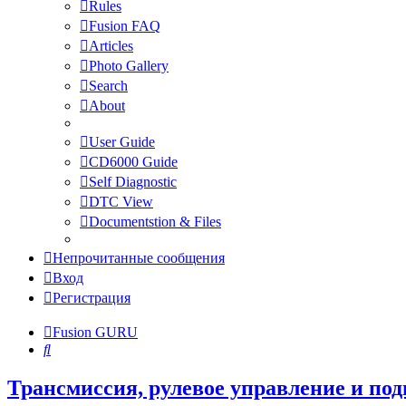
Rules
Fusion FAQ
Articles
Photo Gallery
Search
About
User Guide
CD6000 Guide
Self Diagnostic
DTC View
Documentstion & Files
Непрочитанные сообщения
Вход
Регистрация
Fusion GURU
Поиск
Трансмиссия, рулевое управление и под