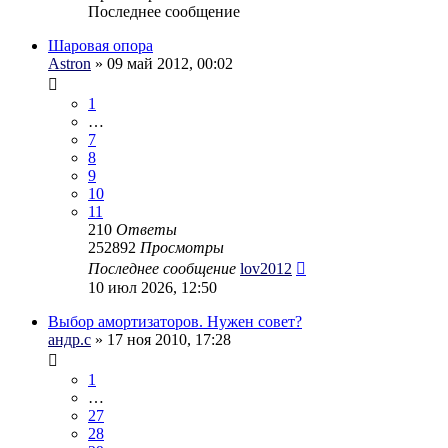
Последнее сообщение
Шаровая опора
Astron
» 09 май 2012, 00:02
1
…
7
8
9
10
11
210
Ответы
252892
Просмотры
Последнее сообщение
lov2012
10 июл 2026, 12:50
Выбор амортизаторов. Нужен совет?
андр.с
» 17 ноя 2010, 17:28
1
…
27
28