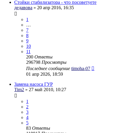
Стойки стабилизатора - что посоветуете
дедавова
» 20 апр 2016, 16:35
1
…
7
8
9
10
11
200
Ответы
296798
Просмотры
Последнее сообщение
timoha-07
01 апр 2026, 18:59
Замена насоса ГУР
Tim2
» 27 май 2010, 10:27
1
2
3
4
5
83
Ответы