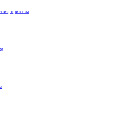
ения, призывы
ка
ка