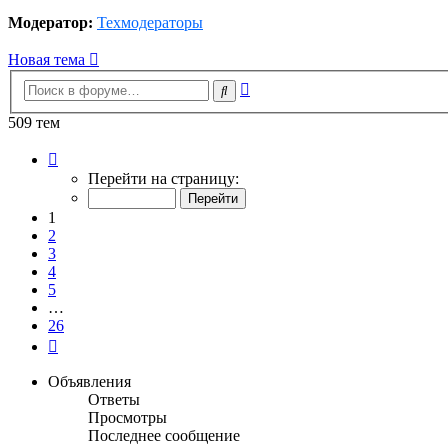
Модератор:
Техмодераторы
Новая тема
Расширенный
Поиск
поиск
509 тем
Страница
1
Перейти на страницу:
из
26
1
2
3
4
5
…
26
След.
Объявления
Ответы
Просмотры
Последнее сообщение