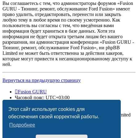
Вы соглашаетесь с тем, что администраторы форумов «Fusion
GURU - Тюнинг, ремонт, обслуживание Ford Fusion» имеют
право удалить, отредактировать, перенести или закрыть
любую тему в любое время по своему усмотрению. Как
пользователь вы согласны с тем, что введённая вами
информация будет храниться в базе данных. Хотя эта
информация не будет открыта третьим лицам без вашего
разрешения, ни администрация конференции «Fusion GURU -
Тюнинг, ремонт, обслуживание Ford Fusion», ни phpBB
Limited не может быть ответственна за действия хакеров,
которые могут привести к несанкционированному доступу к
ней.
Вернуться на предыдущую страницу
Fusion GURU
Часовой пояс:
UTC+03:00
Удалить cookies
Этот сайт использует cookies для
Создано на основе
phpBB
® Forum Software © phpBB Limited
обеспечения своей корректной работы.
Подробнее