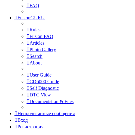
FAQ
FusionGURU
Rules
Fusion FAQ
Articles
Photo Gallery
Search
About
User Guide
CD6000 Guide
Self Diagnostic
DTC View
Documentstion & Files
Непрочитанные сообщения
Вход
Регистрация