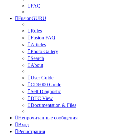
FAQ
FusionGURU
Rules
Fusion FAQ
Articles
Photo Gallery
Search
About
User Guide
CD6000 Guide
Self Diagnostic
DTC View
Documentstion & Files
Непрочитанные сообщения
Вход
Регистрация