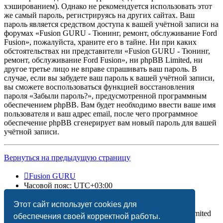
хэшированием). Однако не рекомендуется использовать этот
же самый пароль, регистрируясь на других сайтах. Ваш
пароль является средством доступа к вашей учётной записи на
форумах «Fusion GURU - Тюнинг, ремонт, обслуживание Ford
Fusion», пожалуйста, храните его в тайне. Ни при каких
обстоятельствах ни представители «Fusion GURU - Тюнинг,
ремонт, обслуживание Ford Fusion», ни phpBB Limited, ни
другое третье лицо не вправе спрашивать ваш пароль. В
случае, если вы забудете ваш пароль к вашей учётной записи,
вы сможете воспользоваться функцией восстановления
пароля «Забыли пароль?», предусмотренной программным
обеспечением phpBB. Вам будет необходимо ввести ваше имя
пользователя и ваш адрес email, после чего программное
обеспечение phpBB сгенерирует вам новый пароль для вашей
учётной записи.
Вернуться на предыдущую страницу
Fusion GURU
Часовой пояс:
UTC+03:00
Удалить cookies
Этот сайт использует cookies для
Создано на основе
phpBB
® Forum Software © phpBB Limited
обеспечения своей корректной работы.