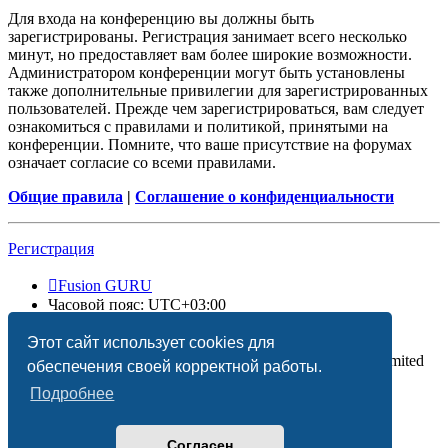
Для входа на конференцию вы должны быть
зарегистрированы. Регистрация занимает всего несколько
минут, но предоставляет вам более широкие возможности.
Администратором конференции могут быть установлены
также дополнительные привилегии для зарегистрированных
пользователей. Прежде чем зарегистрироваться, вам следует
ознакомиться с правилами и политикой, принятыми на
конференции. Помните, что ваше присутствие на форумах
означает согласие со всеми правилами.
Общие правила
|
Соглашение о конфиденциальности
Регистрация
Fusion GURU
Часовой пояс:
UTC+03:00
Удалить cookies
Этот сайт использует cookies для
Создано на основе
phpBB
® Forum Software © phpBB Limited
обеспечения своей корректной работы.
Подробнее
Согласен