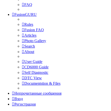
FAQ
FusionGURU
Rules
Fusion FAQ
Articles
Photo Gallery
Search
About
User Guide
CD6000 Guide
Self Diagnostic
DTC View
Documentstion & Files
Непрочитанные сообщения
Вход
Регистрация