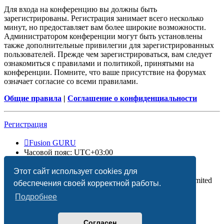
Для входа на конференцию вы должны быть
зарегистрированы. Регистрация занимает всего несколько
минут, но предоставляет вам более широкие возможности.
Администратором конференции могут быть установлены
также дополнительные привилегии для зарегистрированных
пользователей. Прежде чем зарегистрироваться, вам следует
ознакомиться с правилами и политикой, принятыми на
конференции. Помните, что ваше присутствие на форумах
означает согласие со всеми правилами.
Общие правила
|
Соглашение о конфиденциальности
Регистрация
Fusion GURU
Часовой пояс:
UTC+03:00
Удалить cookies
Этот сайт использует cookies для
Создано на основе
phpBB
® Forum Software © phpBB Limited
обеспечения своей корректной работы.
Подробнее
Согласен