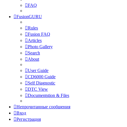
FAQ
FusionGURU
Rules
Fusion FAQ
Articles
Photo Gallery
Search
About
User Guide
CD6000 Guide
Self Diagnostic
DTC View
Documentstion & Files
Непрочитанные сообщения
Вход
Регистрация