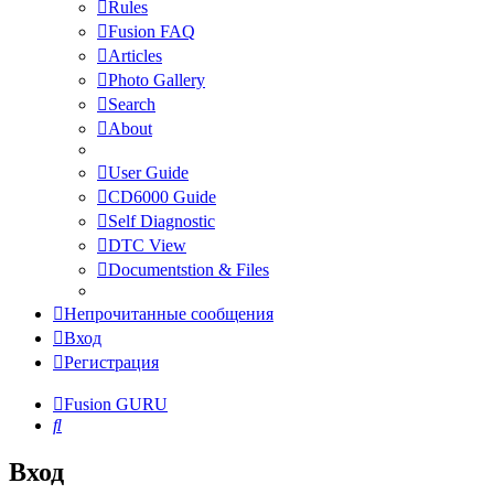
Rules
Fusion FAQ
Articles
Photo Gallery
Search
About
User Guide
CD6000 Guide
Self Diagnostic
DTC View
Documentstion & Files
Непрочитанные сообщения
Вход
Регистрация
Fusion GURU
Поиск
Вход