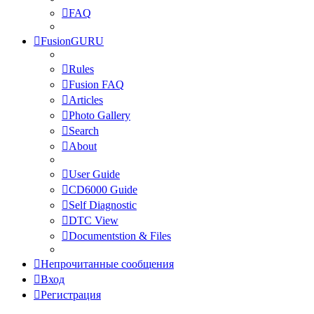
FAQ
FusionGURU
Rules
Fusion FAQ
Articles
Photo Gallery
Search
About
User Guide
CD6000 Guide
Self Diagnostic
DTC View
Documentstion & Files
Непрочитанные сообщения
Вход
Регистрация