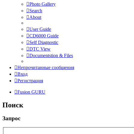
Photo Gallery
Search
About
User Guide
CD6000 Guide
Self Diagnostic
DTC View
Documentstion & Files
Непрочитанные сообщения
Вход
Регистрация
Fusion GURU
Поиск
Запрос