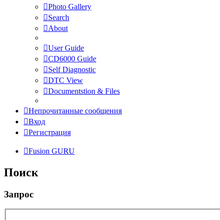
Photo Gallery
Search
About
User Guide
CD6000 Guide
Self Diagnostic
DTC View
Documentstion & Files
Непрочитанные сообщения
Вход
Регистрация
Fusion GURU
Поиск
Запрос