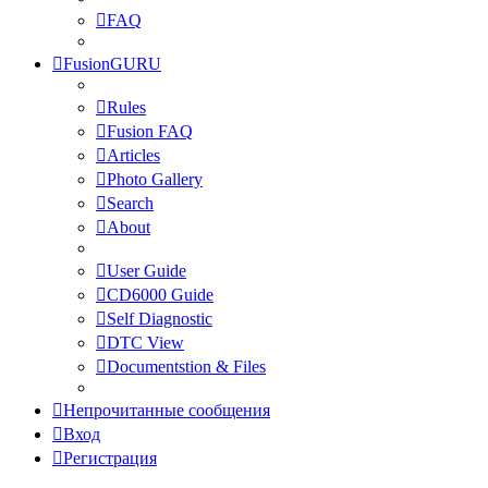
FAQ
FusionGURU
Rules
Fusion FAQ
Articles
Photo Gallery
Search
About
User Guide
CD6000 Guide
Self Diagnostic
DTC View
Documentstion & Files
Непрочитанные сообщения
Вход
Регистрация