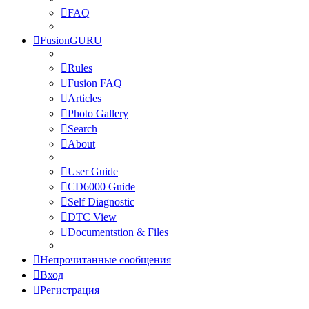
FAQ
FusionGURU
Rules
Fusion FAQ
Articles
Photo Gallery
Search
About
User Guide
CD6000 Guide
Self Diagnostic
DTC View
Documentstion & Files
Непрочитанные сообщения
Вход
Регистрация