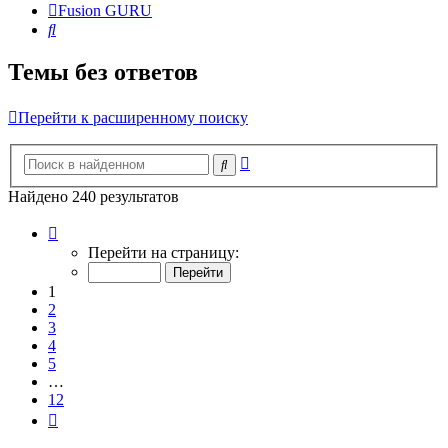
Fusion GURU
Поиск
Темы без ответов
Перейти к расширенному поиску
Расширенный
Поиск
поиск
Найдено 240 результатов
Страница
1
Перейти на страницу:
из
12
1
2
3
4
5
…
12
След.