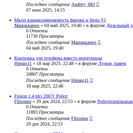
Последнее сообщение
Andrey_083
07 июн 2025, 14:15
Мкпп взаимозаменяемость фьюжн и fiesta VI
Марокканец
» 04 май 2025, 19:40 » в форуме
Дизельный д
0
Ответы
11730
Просмотры
Последнее сообщение
Марокканец
04 май 2025, 19:40
Крепежка для телефона вместо монетницы
Himgo11
» 18 мар 2025, 22:48 » в форуме
Лудим, паяем
0
Ответы
20807
Просмотры
Последнее сообщение
Himgo11
18 мар 2025, 22:48
Fusion 1.4 tdci 2007г Робот
Filxomor
» 29 дек 2024, 22:53 » в форуме
Роботизирована
0
Ответы
11893
Просмотры
Последнее сообщение
Filxomor
29 дек 2024, 22:53