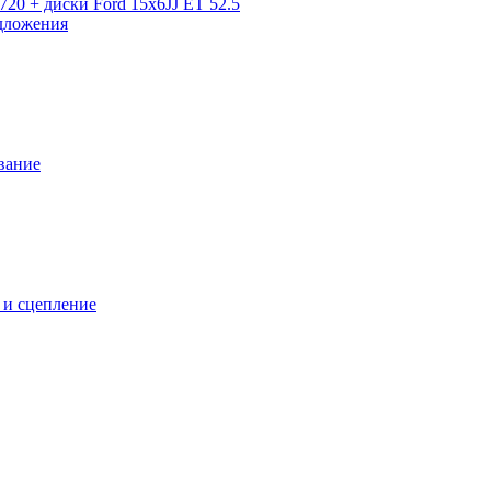
720 + диски Ford 15x6JJ ET 52.5
дложения
вание
 и сцепление