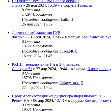
Натяжитель ремня ГРМ нового образца
chaika
» 26 ноя 2024, 15:39 » в форуме
Техчасть
0
Ответы
14294
Просмотры
Последнее сообщение
chaika
26 ноя 2024, 15:39
Датчик (реле) давления ГУР
duzer246
» 16 сен 2024, 21:45 » в форуме
Трансмиссия, ру
0
Ответы
13722
Просмотры
Последнее сообщение
duzer246
16 сен 2024, 21:45
РКПП - невключение 1-й и 3-й передач.
Galaxy_m31
» 22 апр 2024, 19:44 » в форуме
Электрообор
0
Ответы
15798
Просмотры
Последнее сообщение
Galaxy_m31
22 апр 2024, 19:44
Продам запчасти для кондиционера Форд Фьюжен 1,6
Petrov_EA
» 06 апр 2024, 12:13 » в форуме
Коммерческие 
0
Ответы
19571
Просмотры