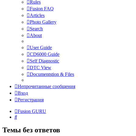
Rules
Fusion FAQ
Articles
Photo Gallery
Search
About
User Guide
CD6000 Guide
Self Diagnostic
DTC View
Documentstion & Files
Непрочитанные сообщения
Вход
Регистрация
Fusion GURU
Поиск
Темы без ответов