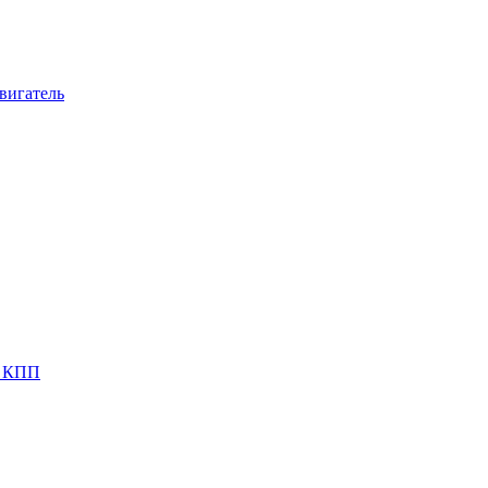
вигатель
я КПП