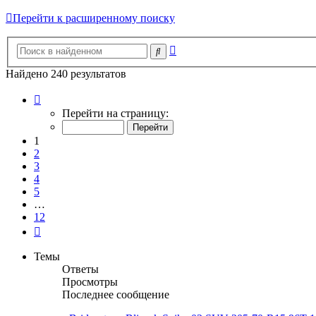
Перейти к расширенному поиску
Расширенный
Поиск
поиск
Найдено 240 результатов
Страница
1
Перейти на страницу:
из
12
1
2
3
4
5
…
12
След.
Темы
Ответы
Просмотры
Последнее сообщение