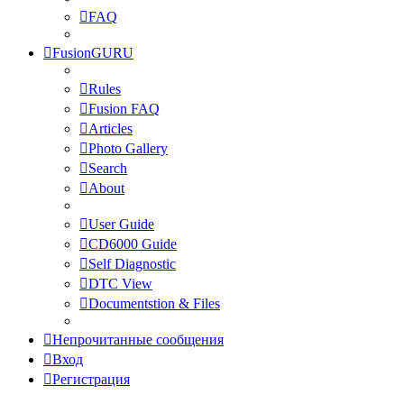
FAQ
FusionGURU
Rules
Fusion FAQ
Articles
Photo Gallery
Search
About
User Guide
CD6000 Guide
Self Diagnostic
DTC View
Documentstion & Files
Непрочитанные сообщения
Вход
Регистрация