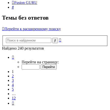
Fusion GURU
Поиск
Темы без ответов
Перейти к расширенному поиску
Расширенный
Поиск
поиск
Найдено 240 результатов
Страница
1
Перейти на страницу:
из
12
1
2
3
4
5
…
12
След.