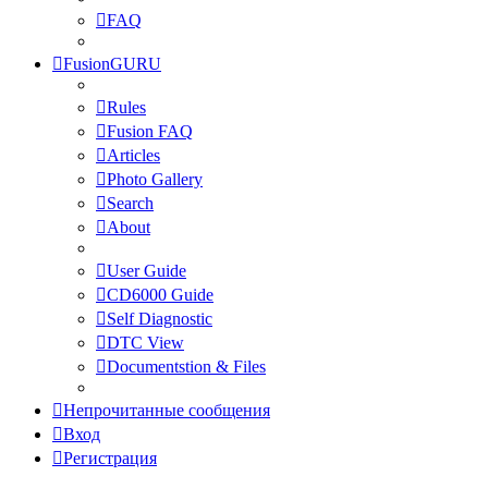
FAQ
FusionGURU
Rules
Fusion FAQ
Articles
Photo Gallery
Search
About
User Guide
CD6000 Guide
Self Diagnostic
DTC View
Documentstion & Files
Непрочитанные сообщения
Вход
Регистрация