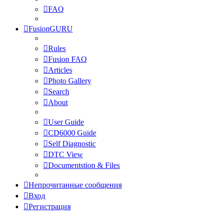
FAQ
FusionGURU
Rules
Fusion FAQ
Articles
Photo Gallery
Search
About
User Guide
CD6000 Guide
Self Diagnostic
DTC View
Documentstion & Files
Непрочитанные сообщения
Вход
Регистрация