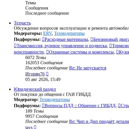
Темы
Сообщения
Последнее сообщение
Техчасть
Обсуждение вопросов эксплуатации и ремонта автомобил
Модераторы:
ERV
,
Техмодераторы
Подфорумы:
Расходные материалы
,
Бензиновый двиг
Трансмиссия, рулевое управление и подвеска
,
Тормозн
неисправности
,
Охранные системы и комплексы
,
Кузо
6072
Темы
162053
Сообщения
Последнее сообщение
Re: Не запускается
Перейти
Игорян76
к
05 авг 2026, 15:49
последнему
сообщению
Юридический раздел
От покупки до общения с ГАИ ГИБДД
Модератор:
Техмодераторы
Подфорумы:
Вопросы ПДД :: Общение с ГИБДД
,
Стр
189
Темы
9957
Сообщения
Последнее сообщение
Re: Чип и Дип продаёт детал
Перейти
javs