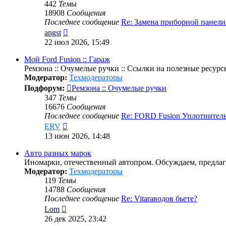
442
Темы
18908
Сообщения
Последнее сообщение
Re: Замена приборной панел
Перейти
angst
к
22 июл 2026, 15:49
последнему
сообщению
Мой Ford Fusion :: Гараж
Ремзона :: Очумелые ручки :: Ссылки на полезные ресурс
Модератор:
Техмодераторы
Подфорум:
Ремзона :: Очумелые ручки
347
Темы
16676
Сообщения
Последнее сообщение
Re: FORD Fusion Уплотнител
Перейти
ERV
к
13 июн 2026, 14:48
последнему
сообщению
Авто разных марок
Иномарки, отечественный автопром. Обсуждаем, предлаг
Модератор:
Техмодераторы
119
Темы
14788
Сообщения
Последнее сообщение
Re: Vitaraводов бьете?
Перейти
Lom
к
26 дек 2025, 23:42
последнему