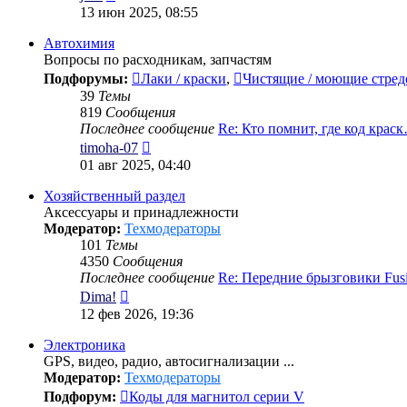
к
13 июн 2025, 08:55
последнему
сообщению
Автохимия
Вопросы по расходникам, запчастям
Подфорумы:
Лаки / краски
,
Чистящие / моющие стред
39
Темы
819
Сообщения
Последнее сообщение
Re: Кто помнит, где код крас
Перейти
timoha-07
к
01 авг 2025, 04:40
последнему
сообщению
Хозяйственный раздел
Аксессуары и принадлежности
Модератор:
Техмодераторы
101
Темы
4350
Сообщения
Последнее сообщение
Re: Передние брызговики Fu
Перейти
Dima!
к
12 фев 2026, 19:36
последнему
сообщению
Электроника
GPS, видео, радио, автосигнализации ...
Модератор:
Техмодераторы
Подфорум:
Коды для магнитол серии V