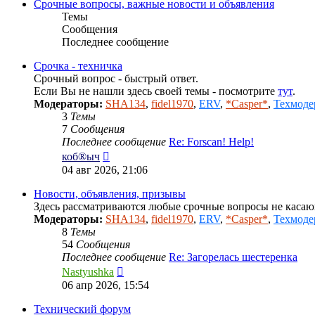
Срочные вопросы, важные новости и объявления
Темы
Сообщения
Последнее сообщение
Срочка - техничка
Срочный вопрос - быстрый ответ.
Если Вы не нашли здесь своей темы - посмотрите
тут
.
Модераторы:
SHA134
,
fidel1970
,
ERV
,
*Casper*
,
Техмоде
3
Темы
7
Сообщения
Последнее сообщение
Re: Forscan! Help!
Перейти
коб®ыч
к
04 авг 2026, 21:06
последнему
сообщению
Новости, объявления, призывы
Здесь рассматриваются любые срочные вопросы не каса
Модераторы:
SHA134
,
fidel1970
,
ERV
,
*Casper*
,
Техмоде
8
Темы
54
Сообщения
Последнее сообщение
Re: Загорелась шестеренка
Перейти
Nastyushka
к
06 апр 2026, 15:54
последнему
сообщению
Технический форум