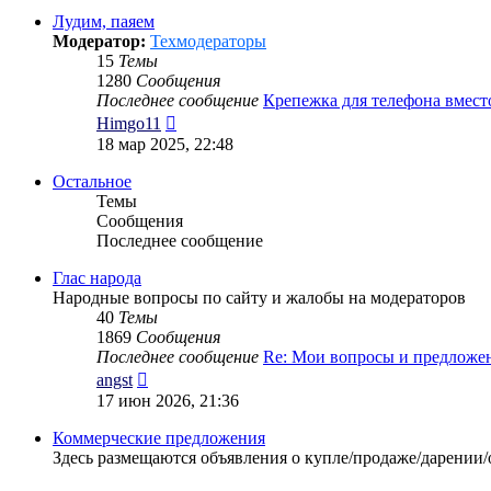
сообщению
Лудим, паяем
Модератор:
Техмодераторы
15
Темы
1280
Сообщения
Последнее сообщение
Крепежка для телефона вмес
Перейти
Himgo11
к
18 мар 2025, 22:48
последнему
сообщению
Остальное
Темы
Сообщения
Последнее сообщение
Глас народа
Народные вопросы по сайту и жалобы на модераторов
40
Темы
1869
Сообщения
Последнее сообщение
Re: Мои вопросы и предложе
Перейти
angst
к
17 июн 2026, 21:36
последнему
сообщению
Коммерческие предложения
Здесь размещаются объявления о купле/продаже/дарении