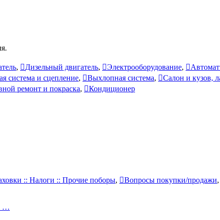
я.
атель
,
Дизельный двигатель
,
Электрооборудование
,
Автомат
ая система и сцепление
,
Выхлопная система
,
Салон и кузов, 
вной ремонт и покраска
,
Кондиционер
аховки :: Налоги :: Прочие поборы
,
Вопросы покупки/продажи
и …