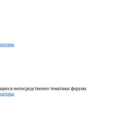
раторы
ющиеся непосредственно тематики форума
раторы