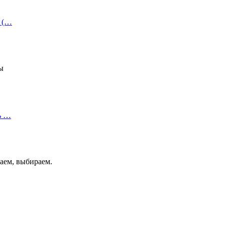
и (…
ы
ь …
аем, выбираем.