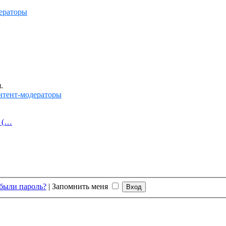
ераторы
.
нтент-модераторы
й (…
были пароль?
|
Запомнить меня