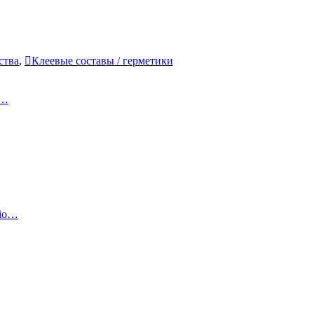
ства
,
Клеевые составы / герметики
к…
sio…