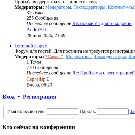
Просьба воздержаться от лишнего флуда.
Модераторы:
Модераторы
,
Техмодераторы
,
Контент-мод
35
Темы
255
Сообщения
Последнее сообщение
Re: новые з\ч для то ходовой
Перейти
Andru79
к
28 июл 2026, 23:49
последнему
сообщению
Гостевой форум
Форум для гостей. Для постинга не требуется регистрация
Модераторы:
*Casper*
,
Модераторы
,
Техмодераторы
,
Ко
1
Темы
710
Сообщения
Последнее сообщение
Re: Проблемы с регистрацие
Перейти
Сергейsp
к
Вчера, 06:29
последнему
сообщению
Вход
•
Регистрация
Имя пользователя:
Пароль:
За
Кто сейчас на конференции