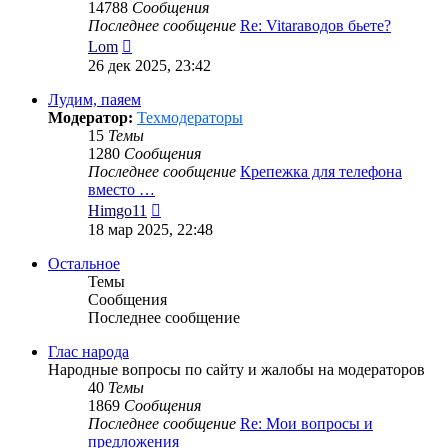
14788
Сообщения
Последнее сообщение
Re: Vitaraводов бьете?
Перейти
Lom
к
26 дек 2025, 23:42
последнему
сообщению
Лудим, паяем
Модератор:
Техмодераторы
15
Темы
1280
Сообщения
Последнее сообщение
Крепежка для телефона
вместо …
Перейти
Himgo11
к
18 мар 2025, 22:48
последнему
сообщению
Остальное
Темы
Сообщения
Последнее сообщение
Глас народа
Народные вопросы по сайту и жалобы на модераторов
40
Темы
1869
Сообщения
Последнее сообщение
Re: Мои вопросы и
предложения