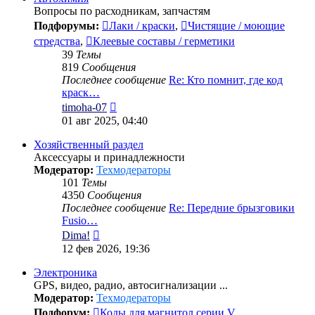
Вопросы по расходникам, запчастям
Подфорумы:
Лаки / краски
,
Чистящие / моющие
стредства
,
Клеевые составы / герметики
39
Темы
819
Сообщения
Последнее сообщение
Re: Кто помнит, где код
краск…
Перейти
timoha-07
к
01 авг 2025, 04:40
последнему
сообщению
Хозяйственный раздел
Аксессуары и принадлежности
Модератор:
Техмодераторы
101
Темы
4350
Сообщения
Последнее сообщение
Re: Передние брызговики
Fusio…
Перейти
Dima!
к
12 фев 2026, 19:36
последнему
сообщению
Электроника
GPS, видео, радио, автосигнализации ...
Модератор:
Техмодераторы
Подфорум:
Коды для магнитол серии V