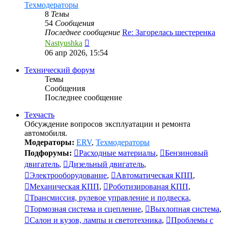
Техмодераторы
8
Темы
54
Сообщения
Последнее сообщение
Re: Загорелась шестеренка
Перейти
Nastyushka
к
06 апр 2026, 15:54
последнему
сообщению
Технический форум
Темы
Сообщения
Последнее сообщение
Техчасть
Обсуждение вопросов эксплуатации и ремонта
автомобиля.
Модераторы:
ERV
,
Техмодераторы
Подфорумы:
Расходные материалы
,
Бензиновый
двигатель
,
Дизельный двигатель
,
Электрооборудование
,
Автоматическая КПП
,
Механическая КПП
,
Роботизированая КПП
,
Трансмиссия, рулевое управление и подвеска
,
Тормозная система и сцепление
,
Выхлопная система
,
Салон и кузов, лампы и светотехника
,
Проблемы с