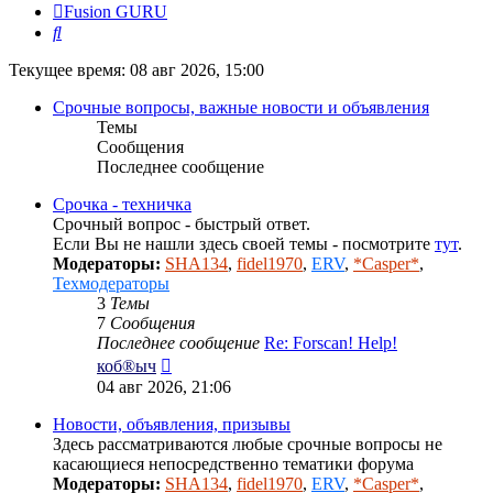
Fusion GURU
Поиск
Текущее время: 08 авг 2026, 15:00
Срочные вопросы, важные новости и объявления
Темы
Сообщения
Последнее сообщение
Срочка - техничка
Срочный вопрос - быстрый ответ.
Если Вы не нашли здесь своей темы - посмотрите
тут
.
Модераторы:
SHA134
,
fidel1970
,
ERV
,
*Casper*
,
Техмодераторы
3
Темы
7
Сообщения
Последнее сообщение
Re: Forscan! Help!
Перейти
коб®ыч
к
04 авг 2026, 21:06
последнему
сообщению
Новости, объявления, призывы
Здесь рассматриваются любые срочные вопросы не
касающиеся непосредственно тематики форума
Модераторы:
SHA134
,
fidel1970
,
ERV
,
*Casper*
,