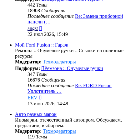
442
Темы
18908
Сообщения
Последнее сообщение
Re: Замена приборной
панели (…
Перейти
angst
к
22 июл 2026, 15:49
последнему
сообщению
Мой Ford Fusion :: Гараж
Ремзона :: Очумелые ручки :: Ссылки на полезные
ресурсы
Модератор:
Техмодераторы
Подфорум:
Ремзона :: Очумелые ручки
347
Темы
16676
Сообщения
Последнее сообщение
Re: FORD Fusion
Уплотнитель …
Перейти
ERV
к
13 июн 2026, 14:48
последнему
сообщению
Авто разных марок
Иномарки, отечественный автопром. Обсуждаем,
предлагаем, выбираем.
Модератор:
Техмодераторы
119
Темы