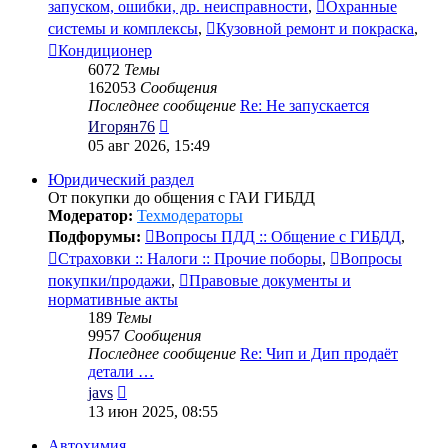
запуском, ошибки, др. неисправности
,
Охранные
системы и комплексы
,
Кузовной ремонт и покраска
,
Кондиционер
6072
Темы
162053
Сообщения
Последнее сообщение
Re: Не запускается
Перейти
Игорян76
к
05 авг 2026, 15:49
последнему
сообщению
Юридический раздел
От покупки до общения с ГАИ ГИБДД
Модератор:
Техмодераторы
Подфорумы:
Вопросы ПДД :: Общение с ГИБДД
,
Страховки :: Налоги :: Прочие поборы
,
Вопросы
покупки/продажи
,
Правовые документы и
нормативные акты
189
Темы
9957
Сообщения
Последнее сообщение
Re: Чип и Дип продаёт
детали …
Перейти
javs
к
13 июн 2025, 08:55
последнему
сообщению
Автохимия