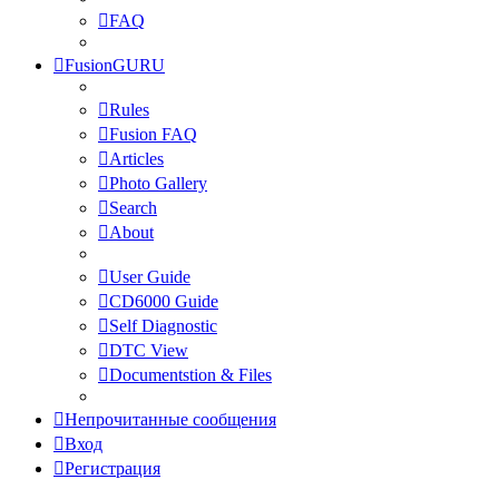
FAQ
FusionGURU
Rules
Fusion FAQ
Articles
Photo Gallery
Search
About
User Guide
CD6000 Guide
Self Diagnostic
DTC View
Documentstion & Files
Непрочитанные сообщения
Вход
Регистрация