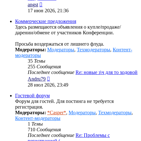
Перейти
angst
к
17 июн 2026, 21:36
последнему
сообщению
Коммерческие предложения
Здесь размещаются объявления о купле/продаже/
дарении/обмене от участников Конференции.
Просьба воздержаться от лишнего флуда.
Модераторы:
Модераторы
,
Техмодераторы
,
Контент-
модераторы
35
Темы
255
Сообщения
Последнее сообщение
Re: новые з\ч для то ходовой
Перейти
Andru79
к
28 июл 2026, 23:49
последнему
сообщению
Гостевой форум
Форум для гостей. Для постинга не требуется
регистрация.
Модераторы:
*Casper*
,
Модераторы
,
Техмодераторы
,
Контент-модераторы
1
Темы
710
Сообщения
Последнее сообщение
Re: Проблемы с
регистрацией (…