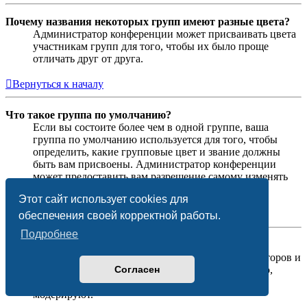
Почему названия некоторых групп имеют разные цвета?
Администратор конференции может присваивать цвета
участникам групп для того, чтобы их было проще
отличать друг от друга.
Вернуться к началу
Что такое группа по умолчанию?
Если вы состоите более чем в одной группе, ваша
группа по умолчанию используется для того, чтобы
определить, какие групповые цвет и звание должны
быть вам присвоены. Администратор конференции
может предоставить вам разрешение самому изменять
вашу группу по умолчанию в личном разделе.
Этот сайт использует cookies для
Вернуться к началу
обеспечения своей корректной работы.
Подробнее
Что означает ссылка «Наша команда»?
На этой странице вы найдёте список администраторов и
Согласен
модераторов конференции и другую информацию,
такую как сведения о форумах, которые они
модерируют.