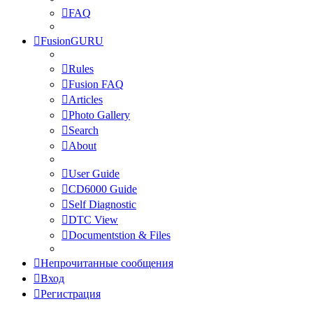
FAQ
FusionGURU
Rules
Fusion FAQ
Articles
Photo Gallery
Search
About
User Guide
CD6000 Guide
Self Diagnostic
DTC View
Documentstion & Files
Непрочитанные сообщения
Вход
Регистрация