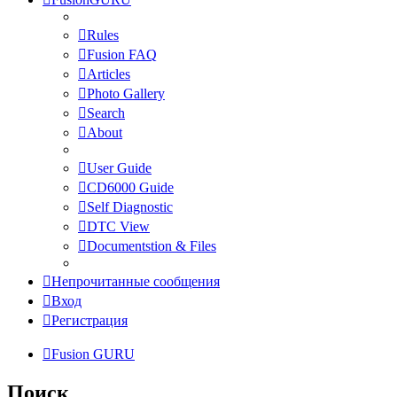
Rules
Fusion FAQ
Articles
Photo Gallery
Search
About
User Guide
CD6000 Guide
Self Diagnostic
DTC View
Documentstion & Files
Непрочитанные сообщения
Вход
Регистрация
Fusion GURU
Поиск