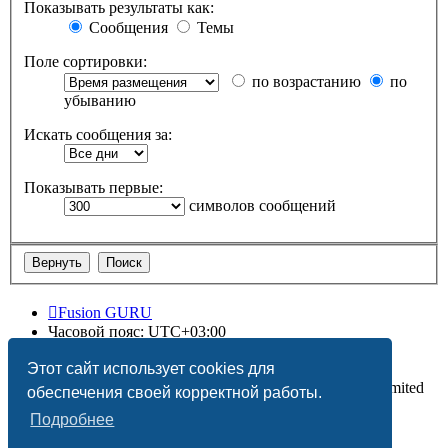
Показывать результаты как:
Сообщения
Темы
Поле сортировки:
по возрастанию
по
убыванию
Искать сообщения за:
Показывать первые:
символов сообщений
Fusion GURU
Часовой пояс:
UTC+03:00
Удалить cookies
Этот сайт использует cookies для
Создано на основе
phpBB
® Forum Software © phpBB Limited
обеспечения своей корректной работы.
Подробнее