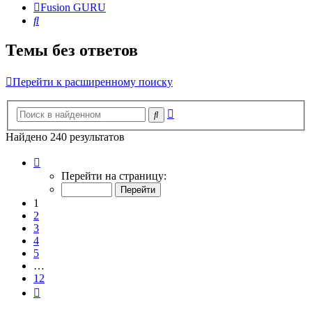
Fusion GURU
Поиск
Темы без ответов
Перейти к расширенному поиску
Расширенный
Поиск
поиск
Найдено 240 результатов
Страница
1
Перейти на страницу:
из
12
1
2
3
4
5
…
12
След.