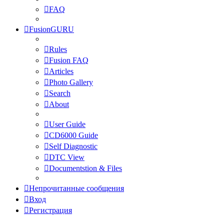
FAQ
FusionGURU
Rules
Fusion FAQ
Articles
Photo Gallery
Search
About
User Guide
CD6000 Guide
Self Diagnostic
DTC View
Documentstion & Files
Непрочитанные сообщения
Вход
Регистрация