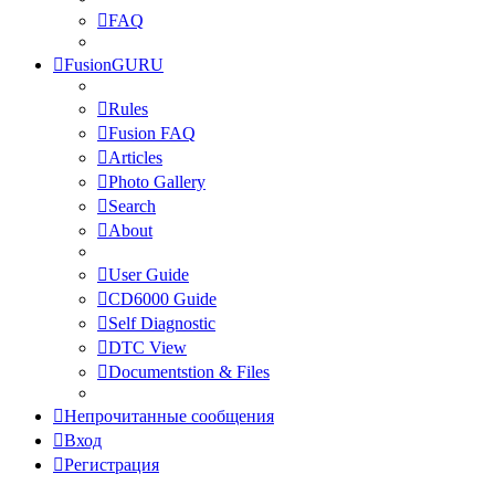
FAQ
FusionGURU
Rules
Fusion FAQ
Articles
Photo Gallery
Search
About
User Guide
CD6000 Guide
Self Diagnostic
DTC View
Documentstion & Files
Непрочитанные сообщения
Вход
Регистрация